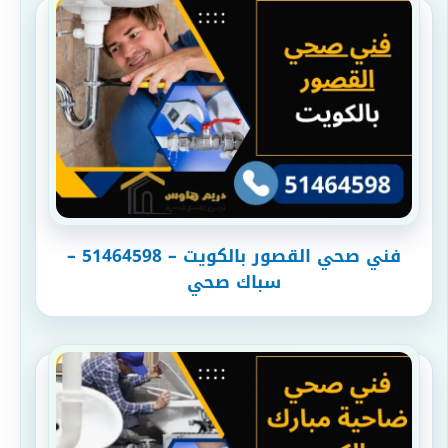
فني صحي القصور بالكويت – 51464598 –
سباك صحي