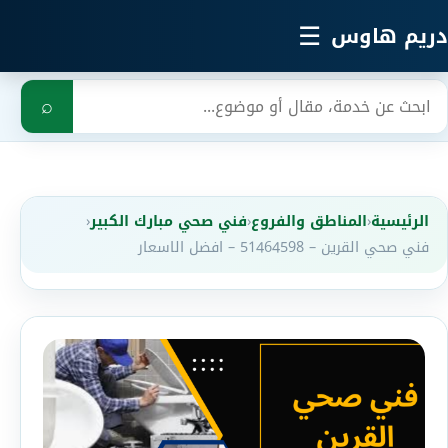
خطي إلى المحتوى الرئيسي
☰
دريم هاوس
بحث
⌕
الرئيسية
‹
المناطق والفروع
‹
فني صحي مبارك الكبير
‹
فني صحي القرين – 51464598 – افضل الاسعار