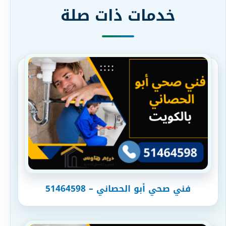
خدمات ذات صلة
فني صحي أبو الحصاني – 51464598