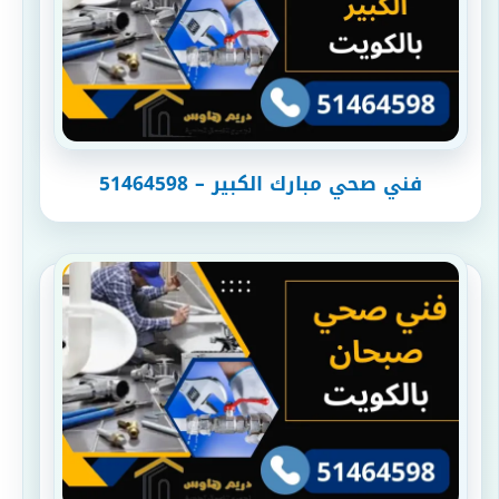
فني صحي مبارك الكبير – 51464598