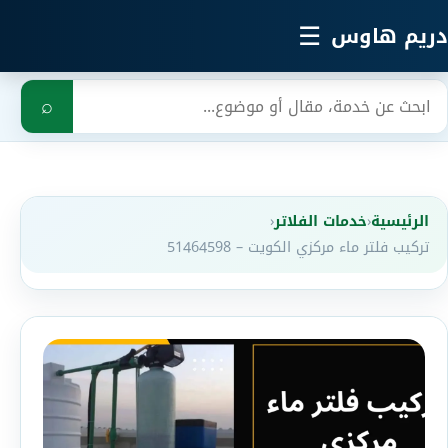
خطي إلى المحتوى الرئيسي
☰
دريم هاوس
بحث
⌕
الرئيسية
‹
خدمات الفلاتر
‹
تركيب فلتر ماء مركزي الكويت – 51464598