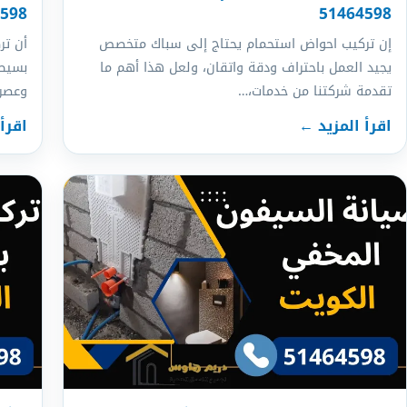
4598
51464598
إن تركيب احواض استحمام يحتاج إلى سباك متخصص
أن تر
يجيد العمل باحتراف ودقة واتقان، ولعل هذا أهم ما
بسيط،
تقدمة شركتنا من خدمات،…
وعصر
اقرأ المزيد ←
اقرأ