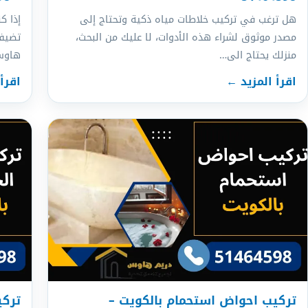
هل ترغب في تركيب خلاطات مياه ذكية وتحتاج إلى
إذا ك
مصدر موثوق لشراء هذه الأدوات، لا عليك من البحث،
تضيف 
منزلك يحتاج الى…
هاوس
اقرأ المزيد ←
اقرأ
تركيب احواض استحمام بالكويت –
تركي