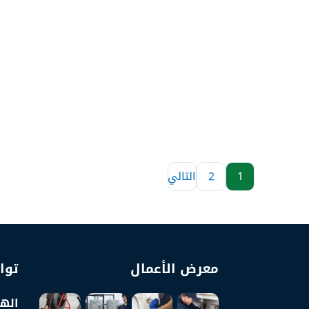
1
2
التالي
معرض الأعمال
توا
الها