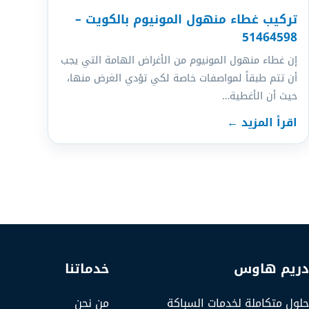
تركيب غطاء منهول المونيوم بالكويت –
51464598
إن غطاء منهول المونيوم من الأغراض الهامة التي يجب
أن تتم طبقاً لمواصفات خاصة لكي تؤدي الغرض منها،
حيث أن الأغطية…
اقرأ المزيد ←
عدد صفحات المقالات
دريم هاوس
خدماتنا
حلول متكاملة لخدمات السباكة
من نحن