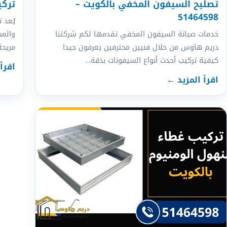
تصليح السيفون المخفي بالكويت –
تركيب
51464598
يُعد 
خدمات صيانة السيفون المخفي تقدمها لكم شركتنا
والمس
دريم هاوس من خلال فنيين محترفين يعرفون جيدا
مريحة
كيفية تركيب أحدث أنواع السيفونات بدقة…
اقرأ
اقرأ المزيد ←