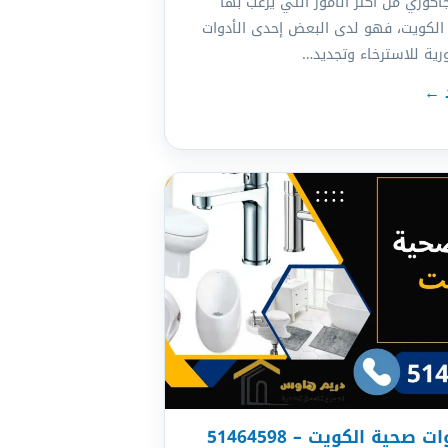
اكوزي من أكثر الأمور التي يرغب بها
الكويت، فهو لدى البعض إحدى الأدوات
رية للاسترخاء وتجديد…
د ←
صحية الكويت – 51464598