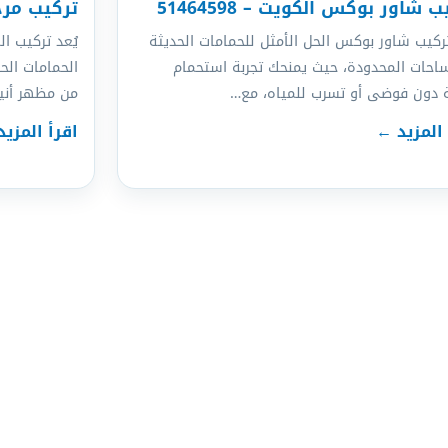
 شاور بوكس الكويت – 51464598
تركيب مرحاض
تركيب شاور بوكس الحل الأمثل للحمامات الحديثة
يُعد تركيب 
احات المحدودة، حيث يمنحك تجربة استحمام
الحمامات الح
 دون فوضى أو تسرب للمياه، مع…
من مظهر أن
 المزيد ←
اقرأ المزي