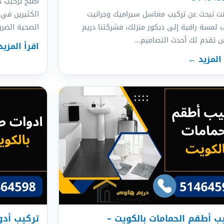
أصبح تركيب ج
نت تبحث عن تركيب مغاسل سيراميك وجرانيت
الكثيرين في 
لمسة راقية إلى ديكور منزلك، فشركتنا دريم
الصحية الضرو
 تقدم لك أحدث التصاميم…
اقرأ المزي
 المزيد ←
ب أطقم الحمامات بالكويت –
تركيب أدوات 