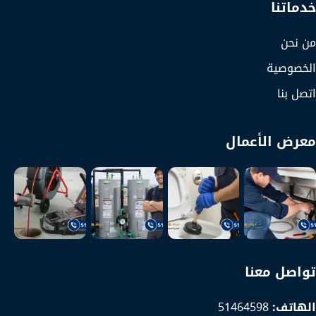
خدماتنا
من نحن
الخصوصية
اتصل بنا
معرض الأعمال
تواصل معنا
الهاتف:
51464598