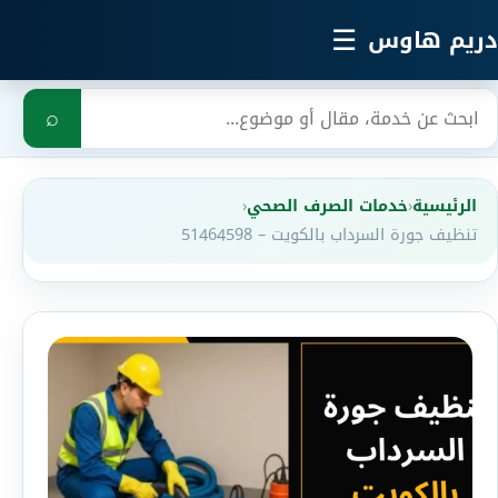
خطي إلى المحتوى الرئيسي
☰
دريم هاوس
بحث
⌕
الرئيسية
‹
خدمات الصرف الصحي
‹
تنظيف جورة السرداب بالكويت – 51464598