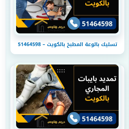
تسليك بالوعة المطبخ بالكويت – 51464598