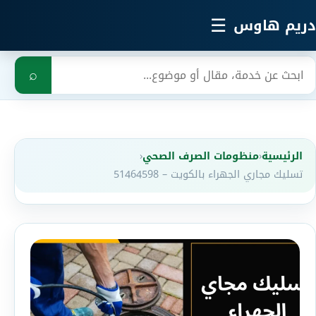
خطي إلى المحتوى الرئيسي
☰
دريم هاوس
بحث
⌕
الرئيسية
‹
منظومات الصرف الصحي
‹
تسليك مجاري الجهراء بالكويت – 51464598