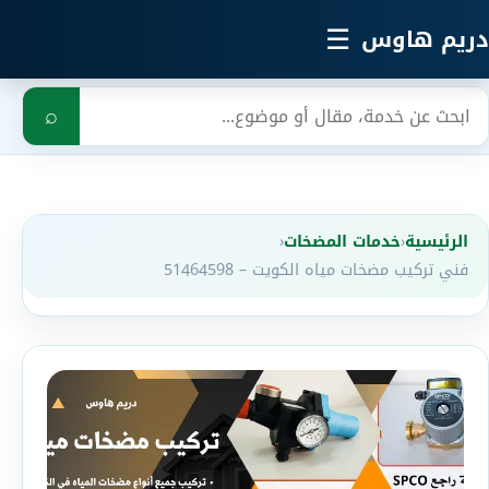
خطي إلى المحتوى الرئيسي
☰
دريم هاوس
بحث
⌕
الرئيسية
‹
خدمات المضخات
‹
فني تركيب مضخات مياه الكويت – 51464598