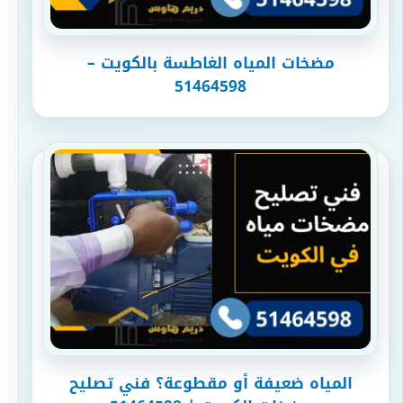
مضخات المياه الغاطسة​ بالكويت –
51464598
المياه ضعيفة أو مقطوعة؟ فني تصليح