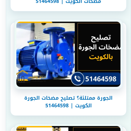
مضخات الكويت | 51464598
الجورة ممتلئة؟ تصليح مضخات الجورة
الكويت | 51464598