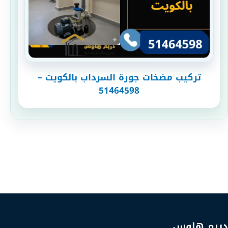
تركيب مضخات جورة السرداب بالكويت –
51464598
دريم هاوس