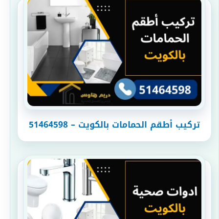
تركيب أطقم الحمامات بالكويت – 51464598