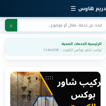
خطي إلى المحتوى الرئيسي
☰
دريم هاوس
بحث
⌕
الرئيسية
‹
الخدمات الصحية
‹
تركيب شاور بوكس الكويت – 51464598