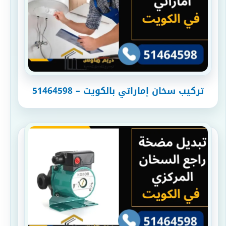
تركيب سخان إماراتي بالكويت – 51464598