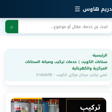
خطي إلى المحتوى الرئيسي
☰
دريم هاوس
بحث
⌕
الرئيسية
‹
سخانات الكويت | خدمات تركيب وصيانة السخانات
المركزية والكهربائية
‹
فني تركيب سخان مركزي الكويت – 51464598