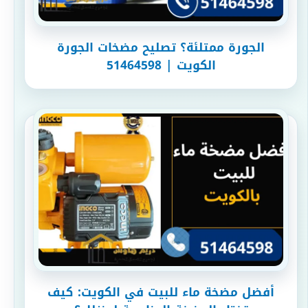
الجورة ممتلئة؟ تصليح مضخات الجورة
الكويت | 51464598
أفضل مضخة ماء للبيت في الكويت: كيف