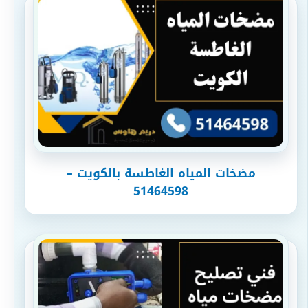
مضخات المياه الغاطسة​ بالكويت –
51464598